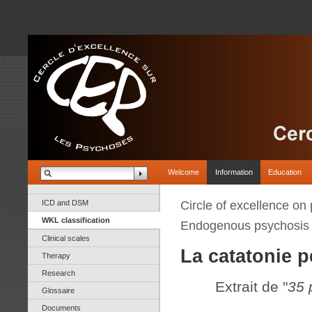
Welcome
Information
Education
ICD and DSM
Circle of excellence on
WKL classification
Endogenous psychosis
Clinical scales
La catatonie p
Therapy
Research
Extrait de "
35 
Glossaire
Documents