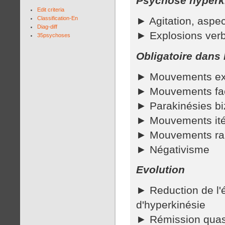
Psychose hyperk
Edit criteria
Classification-En
► Agitation, aspec
Diag-diff
► Explosions verba
35psychoses
Obligatoire dans
► Mouvements expr
► Mouvements faci
► Parakinésies bi
► Mouvements itér
► Mouvements raid
► Négativisme
Evolution
► Reduction de l'é
d'hyperkinésie
► Rémission quasi