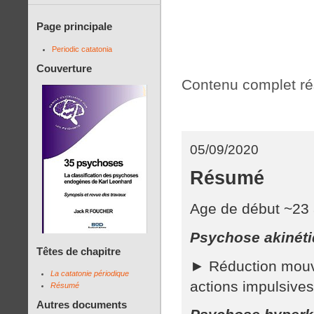
Page principale
Periodic catatonia
Couverture
Contenu complet r
05/09/2020
Résumé
Age de début ~23
Psychose akinét
Têtes de chapitre
► Réduction mouve
La catatonie périodique
actions impulsives
Résumé
Autres documents