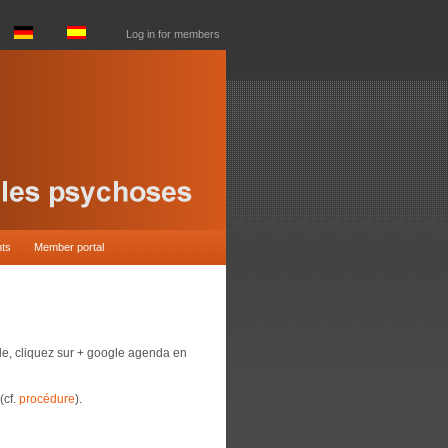
Log in for members
nts
Member portal
gle, cliquez sur + google agenda en
(cf.
procédure
).