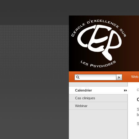
Wel
C
Calendrier
Cas cliniques
Webinar
S
b
S