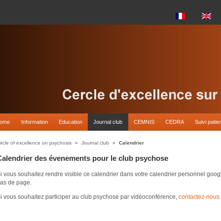
come
Information
Education
Journal club
CEMNIS
CEDRA
Suivi patie
ircle of excellence on psychosis
»
Journal club
»
Calendrier
Calendrier des évenements pour le club psychose
i vous souhaitez rendre visible ce calendrier dans votre calendrier personnel goo
as de page.
i vous souhaitez participer au club psychose par vidéoconférence,
contactez-nous