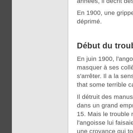
années, il décrit de
En 1900, une grippe l
déprimé.
Début du trou
En juin 1900, l'ang
masquer à ses collèg
s'arrêter. Il a la s
that some terrible 
Il détruit des manusc
dans un grand empre
15. Mais le trouble
l'angoisse lui faisai
une croyance qui to