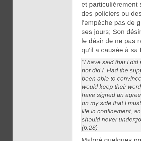
et particulièremen
des policiers ou d
l'empêche pas de gu
ses jours; Son dési
le désir de ne pas r
qu'il a causée à sa 
"I have said that I did
nor did I. Had the su
been able to convince
would keep their word,
have signed an agree
on my side that I must 
life in confinement, an
should never undergo a
(p.28)
Malgré quelques pré