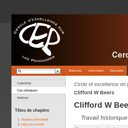
Welcome
Information
Education
Calendrier
Circle of excellence on
Cas cliniques
Clifford W Beers
Webinar
Clifford W Bee
Têtes de chapitre
Travail historiq
Histoire prémorbide
Début du trouble