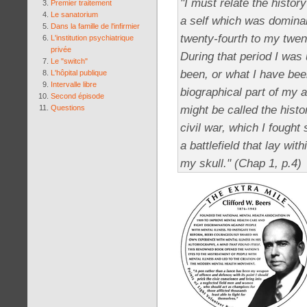
"I must relate the history
Premier traitement
Le sanatorium
a self which was domina
Dans la famille de l'infirmier
twenty-fourth to my twen
L'institution psychiatrique
privée
During that period I was 
Le "switch"
been, or what I have bee
L'hôpital publique
Intervalle libre
biographical part of my 
Second épisode
might be called the histo
Questions
civil war, which I fought
a battlefield that lay wi
my skull." (Chap 1, p.4)