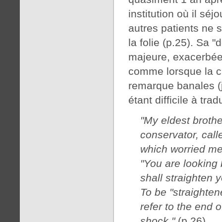
institution où il sé
autres patients ne s
la folie (p.25). Sa 
majeure, exacerbée
comme lorsque la cl
remarque banales (j
étant difficile à tradu
"My eldest brothe
conservator, call
which worried me
"You are looking 
shall straighten y
To be "straighte
refer to the end o
shock."
(p.26)