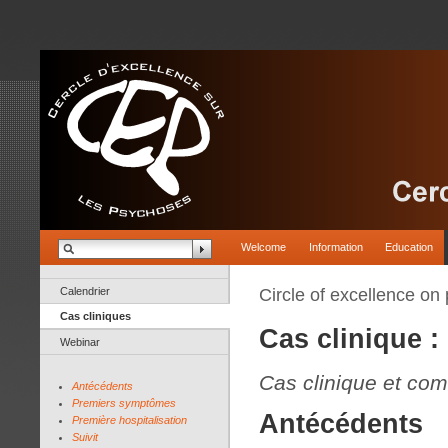
Welcome
Information
Education
Calendrier
Circle of excellence on
Cas cliniques
Cas clinique :
Webinar
Cas clinique et co
Antécédents
Premiers symptômes
Antécédents
Première hospitalisation
Suivit