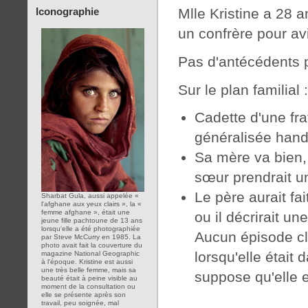
Mlle Kristine a 28 a
Iconographie
un confrère pour av
Pas d'antécédents p
Sur le plan familial 
Cadette d'une fr
généralisée hand
Sa mère va bien, 
sœur prendrait un
Le père aurait fai
Sharbat Gula, aussi appelée «
l'afghane aux yeux clairs », la «
femme afghane », était une
ou il décrirait un
jeune fille pachtoune de 13 ans
lorsqu'elle a été photographiée
Aucun épisode cl
par Steve McCurry en 1985. La
photo avait fait la couverture du
lorsqu'elle était 
magazine National Geographic
à l'époque. Kristine est aussi
une très belle femme, mais sa
suppose qu'elle e
beauté était à peine visible au
moment de la consultation ou
elle se présente après son
travail, peu soignée, mal