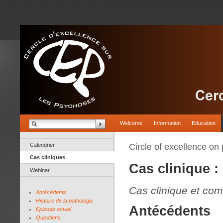
Welcome
Information
Education
Calendrier
Circle of excellence on
Cas cliniques
Cas clinique :
Webinar
Cas clinique et co
Antécédents
Histoire de la pathologie
Antécédents
Episode actuel
Questions