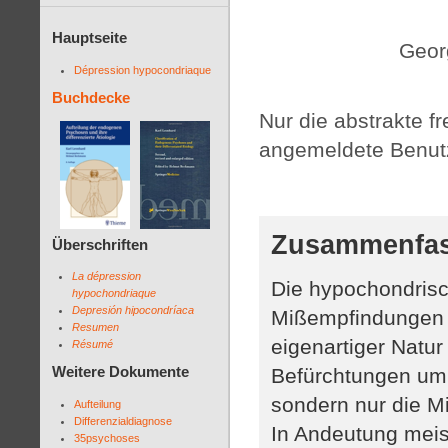
Hauptseite
Geor
Dépression hypocondriaque
Buchdecke
Nur die abstrakte fre
angemeldete Benutz
Zusammenfa
Überschriften
La dépression
Die hypochondrisc
hypochondriaque
Depresión hipocondríaca
Mißempfindungen a
Resumen
eigenartiger Natur
Résumé
Weitere Dokumente
Befürchtungen um 
sondern nur die M
Aufteilung
Differenzialdiagnose
In Andeutung meis
35psychoses