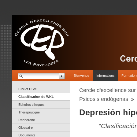
Bienvenue
Informations
Formation
CIM et DSM
Cercle d'excellence su
Classification de WKL
Psicosis endógenas
»
Echelles cliniques
Depresión hip
Thérapeutique
Recherche
"
Clasificació
Glossaire
Documents