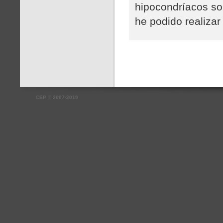
hipocondríacos so
he podido realiza
CEP
©
2007-2019