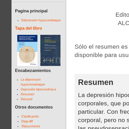
Pagina principal
Edit
Dépression hypocondriaque
ALC
Tapa del libro
Sólo el resumen es 
disponible para usu
Encabezamientos
Resumen
La dépression
hypochondriaque
Depresión hipocondríaca
La depresión hipo
Resumen
Résumé
corporales, que p
Otros documentos
particular. Con fr
Clasificación
corporal, pero no 
Diag-diff
35psychoses
las pseudosensaci