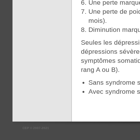
Une perte marqué
Une perte de poi
mois).
Diminution marqué
Seules les dépress
dépressions sévères
symptômes somatiqu
rang A ou B).
Sans syndrome s
Avec syndrome s
CEP
©
2007-2021