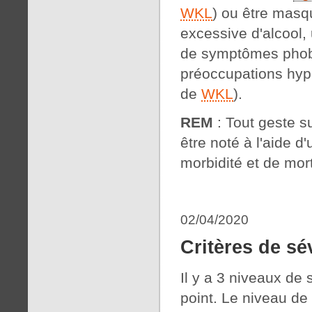
WKL
) ou être masq
excessive d'alcool,
de symptômes phobi
préoccupations hyp
de
WKL
).
REM
: Tout geste su
être noté à l'aide 
morbidité et de mort
02/04/2020
Critères de sé
Il y a 3 niveaux de 
point. Le niveau de 