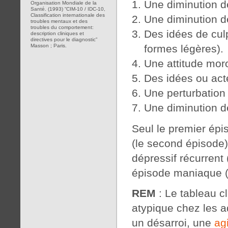
Une diminution de
Organisation Mondiale de la
Santé. (1993) “CIM-10 / IDC-10,
Classification internationale des
Une diminution de
troubles mentaux et des
troubles du comportement:
Des idées de cul
description cliniques et
directives pour le diagnostic”
formes légères).
Masson ; Paris.
Une attitude moro
Des idées ou acte
Une perturbation
Une diminution de
Seul le premier épi
(le second épisode),
dépressif récurrent 
épisode maniaque (
REM
: Le tableau cl
atypique chez les a
un désarroi, une
ag