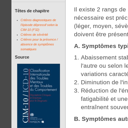
Il existe 2 rangs 
Têtes de chapitre
nécessaire est préc
Critères diagnostiques de
(léger, moyen, sév
l'épisode dépressif selon la
CIM-10 (F32)
doivent être présen
Critères de sévérité
Critères pour la présence /
A. Symptômes typi
absence de symptômes
somatiques
Abaissement stabl
Source
l'autre ou selon 
variations caract
Diminution de l'int
Réduction de l'é
fatigabilité et un
entraînent souven
B. Symptômes autr