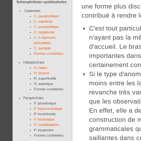
Schizophrénies systématisées
une forme plus disc
Catatonies
contribué à rendre l
C. parakinétique
C. maniérée
C'est tout partic
C. proskinétique
C. négativiste
n'ayant pas la m
C. à réponses
précipitées
d'accueil. Le bra
C. inertielle
Formes combinées
importantes dan
Hébéphrénies
certainement cont
H. niaise
Si le type d'ano
H. bizarre
H. superficielle
moins entre les 
H. autistique
Formes combinées
revanche très vari
Paraphrénies
que les observati
P. phonémique
En effet, elle a
P. hypocondriaque
P. incohérente
construction de m
P. fantastique
P. confabulatoire
grammaticales qu
P. expansive
Formes combinées
saillantes dans 