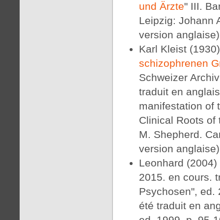
und Ärzte
" III. B
Leipzig: Johann A
version anglaise)
Karl Kleist (1930)
schizophrenen G
Schweizer Archiv
traduit en anglai
manifestation of 
Clinical Roots of
M. Shepherd. Cam
version anglaise)
Leonhard (2004) 
2015. en cours. t
Psychosen", ed. 2
été traduit en an
ed. 1999. p. 95-1