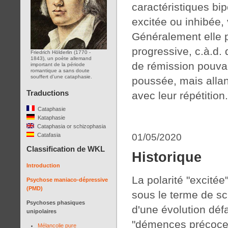
caractéristiques bi
excitée ou inhibée,
Généralement elle p
progressive, c.à.d.
Friedrich Hölderlin (1770 -
1843), un poète allemand
de rémission pouvan
important de la période
romantique a sans doute
souffert d’une cataphasie.
poussée, mais allan
Traductions
avec leur répétitio
Cataphasie
Kataphasie
Cataphasia or schizophasia
01/05/2020
Catafasia
Classification de WKL
Historique
Introduction
La polarité "excité
Psychose maniaco-dépressive
(PMD)
sous le terme de sc
Psychoses phasiques
d'une évolution défa
unipolaires
"démences précoces
Mélancolie pure