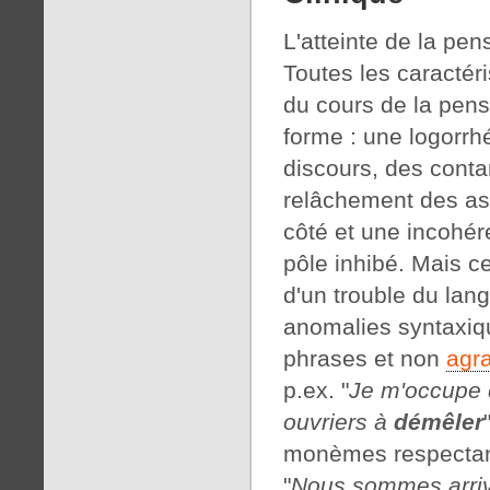
L'atteinte de la pe
Toutes les caractér
du cours de la pens
forme : une logorrhé
discours, des cont
relâchement des ass
côté et une incohér
pôle inhibé. Mais ce
d'un trouble du lan
anomalies syntaxiq
phrases et non
agr
p.ex. "
Je m'occupe 
ouvriers à
démêler
monèmes respectant 
"
Nous sommes arr