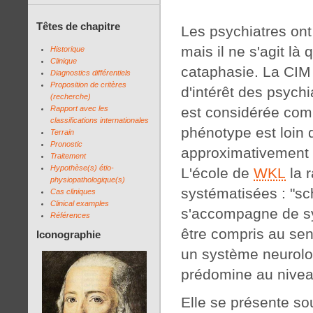
Têtes de chapitre
Les psychiatres ont
mais il ne s'agit l
Historique
Clinique
cataphasie. La CIM
Diagnostics différentiels
Proposition de critères
d'intérêt des psychi
(recherche)
est considérée com
Rapport avec les
classifications internationales
phénotype est loin d
Terrain
Pronostic
approximativement à
Traitement
Hypothèse(s) étio-
L'école de
WKL
la 
physiopathologique(s)
systématisées : "sc
Cas cliniques
Clinical examples
s'accompagne de sy
Références
être compris au sen
Iconographie
un système neurolog
prédomine au nivea
Elle se présente so