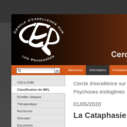
Bienvenue
Informations
Formation
CIM et DSM
Cercle d'excellence su
Classification de WKL
Psychoses endogènes
Echelles cliniques
01/05/2020
Thérapeutique
Recherche
La Cataphasie
Glossaire
Documents