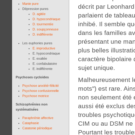
Manie pure
décrit par Leonhard
Dépression pures
parlaient de tableau
D. agitée
D. hypocondriaque
inhibé. Il semble qu
D. tourmentée
D. soupçonneuse
dans les familles a
D. indifférente
présentant une mani
Les euphories pures
E. improductive
plus belles illustrat
E. hypocondriaque
caractère bipolaire
E. exaltée
E. confabulatoire
sujet unique.
E. indifférente
Psychoses cycloïdes
Malheureusement le
Psychose anxiété-félicité
mots") est rare. Ain
Psychose confusionnelle
non seulement été e
Psychose motrice
Schizophrénies non
aussi été exclus d
systématisées
troubles psychotiqu
Paraphrénie affective
CIM ou au DSM ne s
Cataphasie
Catatonie périodique
Pourtant les trouble