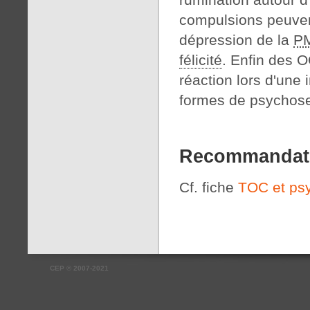
compulsions peuvent
dépression de la
P
félicité
. Enfin des O
réaction lors d'une
formes de psychos
Recommandati
Cf. fiche
TOC et ps
CEP
©
2007-2021