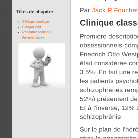
Par
Jack R Fouche
Têtes de chapitre
Clinique class
Clinique classique
Clinique WKL
Recommandations
Première descripti
thérapeutiques
obsessionnels-comp
Friedrich Otto West
était considérée c
3.5%. En fait une 
les patients psych
schizophrènes rempl
52%) présentent de
Et à l'inverse, 12%
schizophrénie.
Sur le plan de l'hé