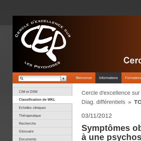
Bienvenue
Informations
Formation
CIM et DSM
Cercle d'excellence su
Classification de WKL
Diag. différentiels
»
TO
Echelles cliniques
03/11/2012
Thérapeutique
Recherche
Symptômes ob
Glossaire
à une psycho
Documents