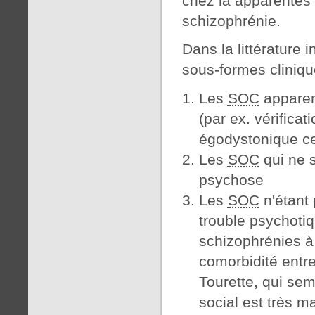
chez la apparentés
schizophrénie.
Dans la littérature 
sous-formes cliniqu
Les
SOC
apparent
(par ex. vérifica
égodystonique ce
Les
SOC
qui ne s
psychose
Les
SOC
n'étant
trouble psychoti
schizophrénies à 
comorbidité entr
Tourette, qui sem
social est très m