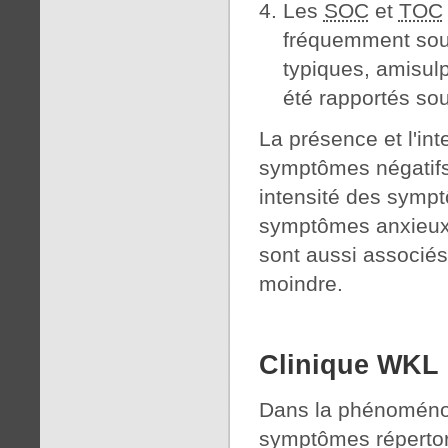
Les
SOC
et
TOC
fréquemment sous
typiques, amisulp
été rapportés sou
La présence et l'in
symptômes négatifs,
intensité des sympt
symptômes anxieux
sont aussi associé
moindre.
Clinique WKL
Dans la phénoméno
symptômes répertor