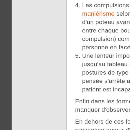
Les compulsions 
maniérisme
selon
d'un poteau avant
entre chaque bou
compulsion) comm
personne en face
Une lenteur impor
jusqu'au tableau
postures de typ
pensée s'arrête a
patient est incap
Enfin dans les forme
manquer d'observer 
En dehors de ces fo
rumination autour d