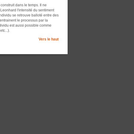
onstruit dans le temps. Il ne
Leonhard l'intensité du sentiment
individu se retrouve balloté entre des
ntrainent le processus par la
ividu est aussi possible comme
c...).
Vers le haut