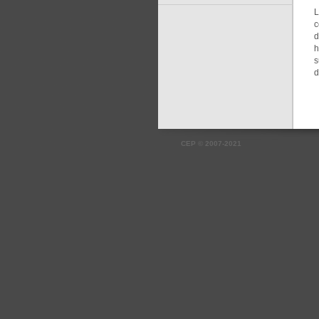
L
c
d
h
s
d
CEP
©
2007-2021