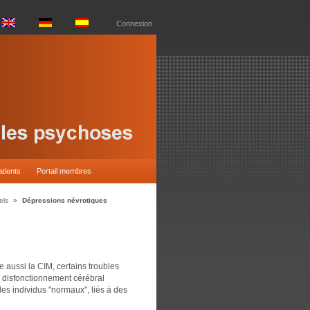
Connexion
atients
Portail membres
els
»
Dépressions névrotiques
 aussi la CIM, certains troubles
un disfonctionnement cérébral
es individus "normaux", liés à des