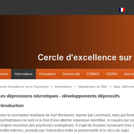
venue
Informations
Formations
Journal club
CEMNIS
CEDRA
Suivi p
ercle d'excellence sur le Psychoses
»
Informations
»
Classification de WKL
»
Diag. différenti
Les dépressions névrotiques - développements dépressifs
Introduction
ans la conception triadique de Karl Birnbaum, reprise par Leonhard, mais qui fonde
sychiatriques ne sont ni le fruit d'une atteinte organique identifiée, ni causés par 
'origine inconnue (les psychoses endogènes). Il s'agit de troubles survenant chez d
onflits internes, produits par l'interaction entre la personnalité et le vécu du sujet.