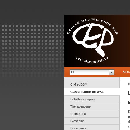
Bien
C
CIM et DSM
Classification de WKL
Echelles cliniques
Thérapeutique
D
Recherche
p
Glossaire
d
c
Documents