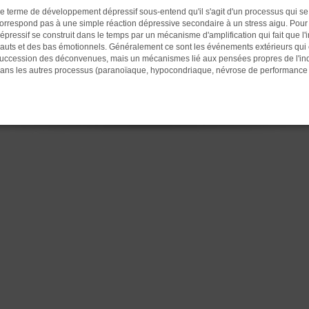
e terme de développement dépressif sous-entend qu'il s'agit d'un processus qui se c
orrespond pas à une simple réaction dépressive secondaire à un stress aigu. Pour 
épressif se construit dans le temps par un mécanisme d'amplification qui fait que l'
auts et des bas émotionnels. Généralement ce sont les événements extérieurs qui e
uccession des déconvenues, mais un mécanismes lié aux pensées propres de l'ind
ans les autres processus (paranoïaque, hypocondriaque, névrose de performance et