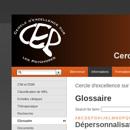
Bienvenue
Informations
Formation
CIM et DSM
Cercle d'excellence su
Classification de WKL
Glossaire
Echelles cliniques
Thérapeutique
Search for term:
Recherche
A
B
C
D
E
F
G
H
I
J
K
L
M
N
O
P
Q
Glossaire
Dépersonnalisa
Documents