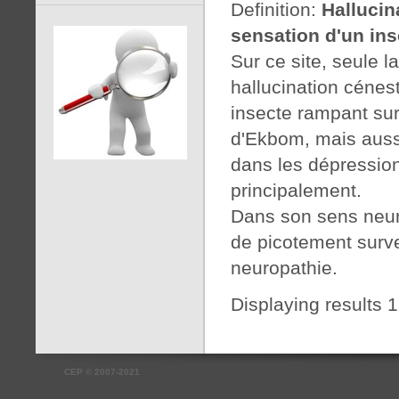
Definition:
Hallucin
sensation d'un in
Sur ce site, seule l
hallucination cénes
insecte rampant su
d'Ekbom, mais aussi
dans les dépressio
principalement.
Dans son sens neuro
de picotement surve
neuropathie.
Displaying results 1
CEP
©
2007-2021