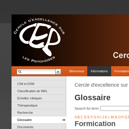
Bienvenue
Informations
Formation
CIM et DSM
Cercle d'excellence su
Classification de WKL
Glossaire
Echelles cliniques
Thérapeutique
Search for term:
Recherche
A
B
C
D
E
F
G
H
I
J
K
L
M
N
O
P
Q
Glossaire
Formication
Documents