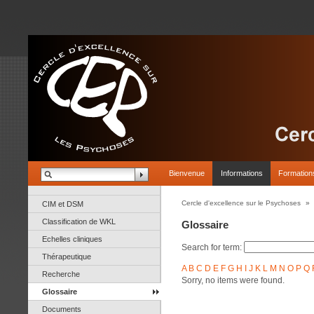
Bienvenue
Informations
Formation
Cercle d'excellence sur le Psychoses
»
CIM et DSM
Classification de WKL
Glossaire
Echelles cliniques
Search for term:
Thérapeutique
A
B
C
D
E
F
G
H
I
J
K
L
M
N
O
P
Q
Recherche
Sorry, no items were found.
Glossaire
Documents