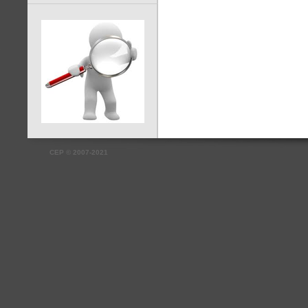
CEP
©
2007-2021