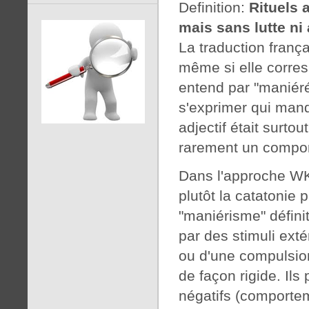
Definition:
Rituels 
mais sans lutte ni
La traduction franç
même si elle corres
entend par "maniér
s'exprimer qui manq
adjectif était surtou
rarement un compor
Dans l'approche WK
plutôt la catatonie 
"maniérisme" défin
par des stimuli exté
ou d'une compulsion
de façon rigide. Il
négatifs (comportem