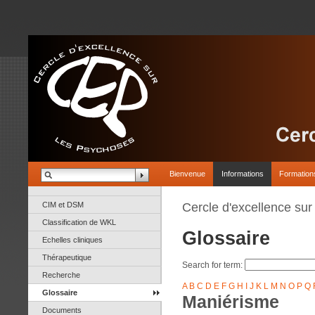
Bienvenue
Informations
Formation
CIM et DSM
Cercle d'excellence su
Classification de WKL
Glossaire
Echelles cliniques
Thérapeutique
Search for term:
Recherche
A
B
C
D
E
F
G
H
I
J
K
L
M
N
O
P
Q
Glossaire
Maniérisme
Documents