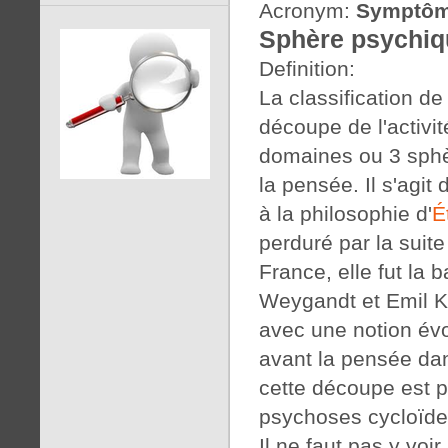
Acronym:
Symptôm
Sphère psychiq
Definition:
La classification de
découpe de l'activi
domaines ou 3 sphère
la pensée. Il s'agi
à la philosophie d'
É
perduré par la suite
France, elle fut la 
Weygandt et Emil K
avec une notion évol
avant la pensée dan
cette découpe est p
psychoses cycloïdes
Il ne faut pas y voi