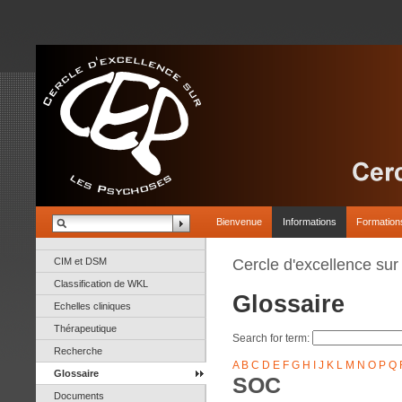
Bienvenue
Informations
Formation
CIM et DSM
Cercle d'excellence su
Classification de WKL
Glossaire
Echelles cliniques
Thérapeutique
Search for term:
Recherche
A
B
C
D
E
F
G
H
I
J
K
L
M
N
O
P
Q
Glossaire
SOC
Documents