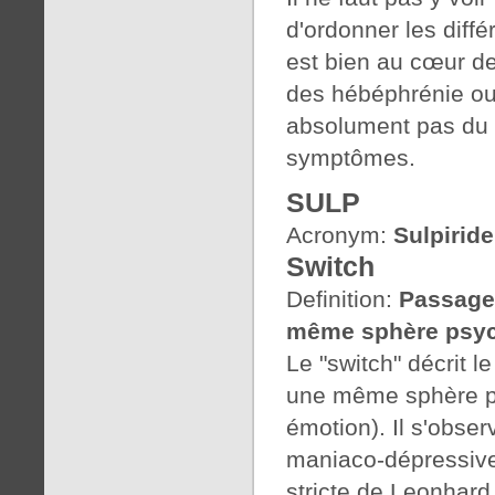
d'ordonner les diffé
est bien au cœur d
des hébéphrénie ou 
absolument pas du
symptômes.
SULP
Acronym:
Sulpiride
Switch
Definition:
Passage 
même sphère psy
Le "switch" décrit 
une même sphère ps
émotion). Il s'obse
maniaco-dépressive.
stricte de Leonhard 