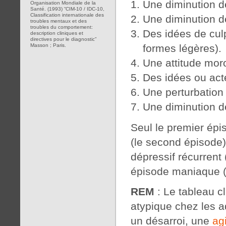
Une diminution de
Organisation Mondiale de la
Santé. (1993) “CIM-10 / IDC-10,
Classification internationale des
Une diminution de
troubles mentaux et des
troubles du comportement:
Des idées de cul
description cliniques et
directives pour le diagnostic”
formes légères).
Masson ; Paris.
Une attitude moro
Des idées ou acte
Une perturbation
Une diminution de
Seul le premier épi
(le second épisode),
dépressif récurrent 
épisode maniaque (
REM
: Le tableau cl
atypique chez les a
un désarroi, une
ag