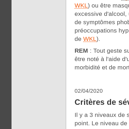
WKL
) ou être masq
excessive d'alcool,
de symptômes phobi
préoccupations hyp
de
WKL
).
REM
: Tout geste su
être noté à l'aide 
morbidité et de mort
02/04/2020
Critères de sé
Il y a 3 niveaux de 
point. Le niveau de 