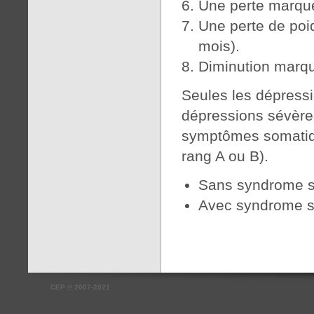
Une perte marqué
Une perte de poi
mois).
Diminution marqué
Seules les dépress
dépressions sévères
symptômes somatiqu
rang A ou B).
Sans syndrome s
Avec syndrome s
CEP
©
2007-2021