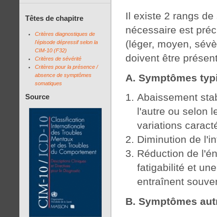
Il existe 2 rangs 
Têtes de chapitre
nécessaire est préc
Critères diagnostiques de
(léger, moyen, sév
l'épisode dépressif selon la
CIM-10 (F32)
doivent être présen
Critères de sévérité
Critères pour la présence /
A. Symptômes typi
absence de symptômes
somatiques
Abaissement stabl
Source
l'autre ou selon 
variations caract
Diminution de l'int
Réduction de l'é
fatigabilité et un
entraînent souven
B. Symptômes autr