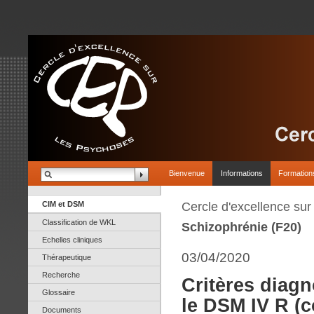
Bienvenue
Informations
Formation
CIM et DSM
Cercle d'excellence su
Classification de WKL
Schizophrénie (F20)
Echelles cliniques
03/04/2020
Thérapeutique
Recherche
Critères diagn
Glossaire
le DSM IV R (
Documents