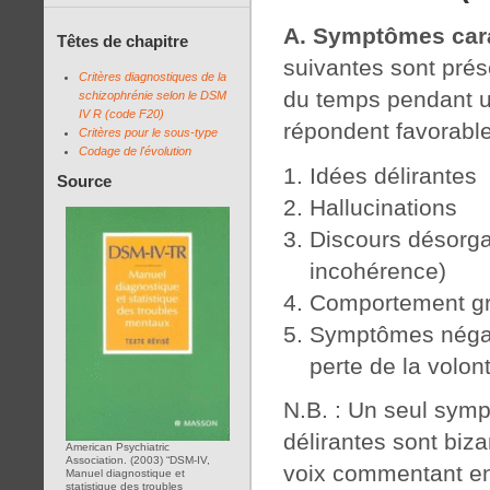
A. Symptômes cara
Têtes de chapitre
suivantes sont prés
Critères diagnostiques de la
du temps pendant u
schizophrénie selon le DSM
IV R (code F20)
répondent favorable
Critères pour le sous-type
Codage de l'évolution
Idées délirantes
Source
Hallucinations
Discours désorgan
incohérence)
Comportement gr
Symptômes négati
perte de la volon
N.B. : Un seul sympt
délirantes sont biza
American Psychiatric
Association. (2003) “DSM-IV,
voix commentant e
Manuel diagnostique et
statistique des troubles