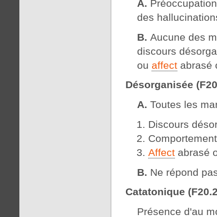
A.
Préoccupation 
des hallucination
B.
Aucune des man
discours désorga
ou
affect
abrasé o
Désorganisée (F20
A.
Toutes les man
Discours déso
Comportement
Affect
abrasé o
B.
Ne répond pas 
Catatonique (F20.2
Présence d'au mo