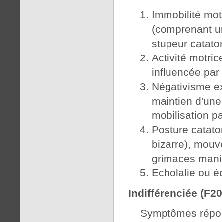
Immobilité mot
(comprenant un
stupeur catato
Activité motri
influencée par 
Négativisme ex
maintien d'une
mobilisation p
Posture catato
bizarre), mou
grimaces mani
Echolalie ou é
Indifférenciée (F20
Symptômes répond