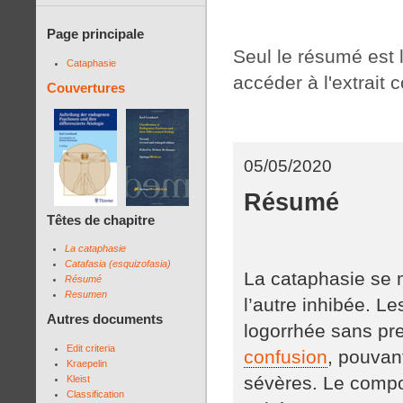
Page principale
Seul le résumé est l
Cataphasie
accéder à l'extrait 
Couvertures
05/05/2020
Résumé
Têtes de chapitre
La cataphasie
Catafasia (esquizofasia)
La cataphasie se m
Résumé
Resumen
l’autre inhibée. L
Autres documents
logorrhée sans pre
Edit criteria
confusion
, pouvant
Kraepelin
sévères. Le compo
Kleist
Classification