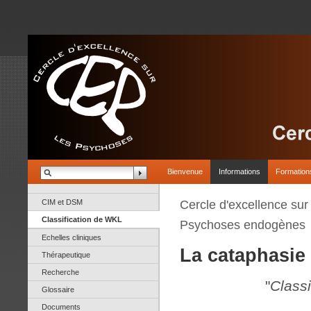
Bienvenue
Informations
Formation
CIM et DSM
Cercle d'excellence su
Classification de WKL
Psychoses endogènes
Echelles cliniques
La cataphasie
Thérapeutique
Recherche
"
Class
Glossaire
Documents