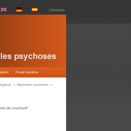
Connexion
atients
Portail membres
dogènes
»
Dépression tourmentée
»
gènes de Leonhard
"