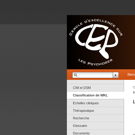
Bien
C
CIM et DSM
3
Classification de WKL
Echelles cliniques
Thérapeutique
Recherche
Glossaire
Documents