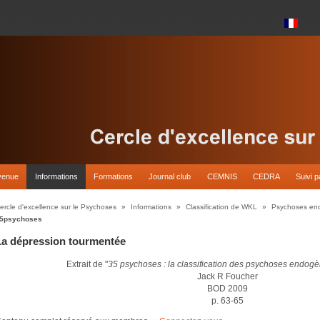
venue
Informations
Formations
Journal club
CEMNIS
CEDRA
Suivi p
ercle d'excellence sur le Psychoses
»
Informations
»
Classification de WKL
»
Psychoses en
5psychoses
La dépression tourmentée
Extrait de "
35 psychoses : la classification des psychoses endo
Jack R Foucher
BOD 2009
p. 63-65