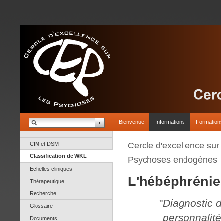
Bienvenue
Informations
Formation
CIM et DSM
Cercle d'excellence su
Classification de WKL
Psychoses endogènes
Echelles cliniques
L'hébéphrénie
Thérapeutique
Recherche
"
Diagnostic 
Glossaire
personnalit
Documents