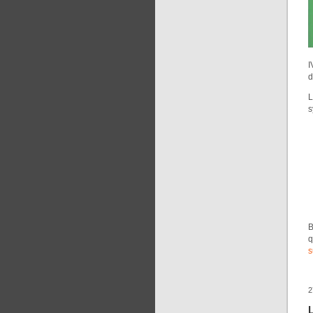
I
d
L
s
B
q
s
2
L