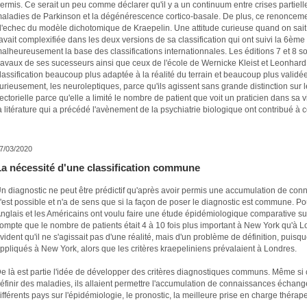
ermis. Ce serait un peu comme déclarer qu'il y a un continuum entre crises partiell
aladies de Parkinson et la dégénérescence cortico-basale. De plus, ce renonceme
 l'echec du modèle dichotomique de Kraepelin. Une attitude curieuse quand on sait
'avait complexifiée dans les deux versions de sa classification qui ont suivi la 6ème 
alheureusement la base des classifications internationnales. Les éditions 7 et 8 so
ravaux de ses sucesseurs ainsi que ceux de l'école de Wernicke Kleist et Leonhard
lassification beaucoup plus adaptée à la réalité du terrain et beaucoup plus validée 
urieusement, les neuroleptiques, parce qu'ils agissent sans grande distinction sur 
ectorielle parce qu'elle a limité le nombre de patient que voit un praticien dans sa
a litérature qui a précédé l'avènement de la psychiatrie biologique ont contribué 
7/03/2020
La nécessité d'une classification commune
n diagnostic ne peut être prédictif qu'après avoir permis une accumulation de con
'est possible et n'a de sens que si la façon de poser le diagnostic est commune. Pour
nglais et les Américains ont voulu faire une étude épidémiologique comparative sur
ompte que le nombre de patients était 4 à 10 fois plus important à New York qu'à L
vident qu'il ne s'agissait pas d'une réalité, mais d'un problème de définition, puisqu
ppliqués à New York, alors que les critères kraepeliniens prévalaient à Londres.
e là est partie l'idée de développer des critères diagnostiques communs. Même si 
éfinir des maladies, ils allaient permettre l'accumulation de connaissances échange
ifférents pays sur l'épidémiologie, le pronostic, la meilleure prise en charge thérape