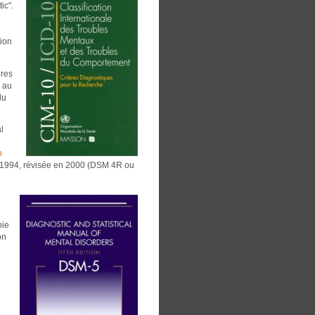
ic".
n
tion
ères
e au
du
l
n
n 1994, révisée en 2000 (DSM 4R ou
pie
on