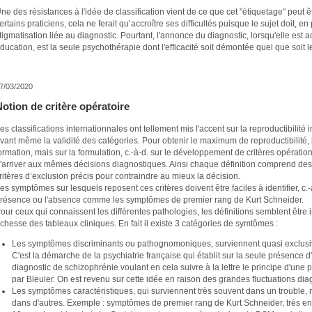
ne des résistances à l'idée de classification vient de ce que cet "étiquetage" peut ê
ertains praticiens, cela ne ferait qu’accroître ses difficultés puisque le sujet doit, en
tigmatisation liée au diagnostic. Pourtant, l'annonce du diagnostic, lorsqu'elle e
ducation, est la seule psychothérapie dont l'efficacité soit démontée quel que soit l
7/03/2020
otion de critère opératoire
es classifications internationnales ont tellement mis l'accent sur la reproductibilité
vant même la validité des catégories. Pour obtenir le maximum de reproductibilité, l
ormation, mais sur la formulation, c.-à-d. sur le développement de critères opératio
'arriver aux mêmes décisions diagnostiques. Ainsi chaque définition comprend des c
ritères d’exclusion précis pour contraindre au mieux la décision.
es symptômes sur lesquels reposent ces critères doivent être faciles à identifier, c.-à
résence ou l'absence comme les symptômes de premier rang de Kurt Schneider.
our ceux qui connaissent les différentes pathologies, les définitions semblent être 
ichesse des tableaux cliniques. En fait il existe 3 catégories de symtômes :
Les symptômes discriminants ou pathognomoniques, surviennent quasi exclusi
C'est la démarche de la psychiatrie française qui établit sur la seule présence d
diagnostic de schizophrénie voulant en cela suivre à la lettre le principe d'un
par Bleuler. On est revenu sur cette idée en raison des grandes fluctuations dia
Les symptômes caractéristiques, qui surviennent très souvent dans un trouble, m
dans d'autres. Exemple : symptômes de premier rang de Kurt Schneider, très en 