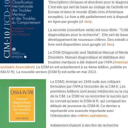
"Descriptions cliniques et directives pour le diagnost
C'est elle qui sert de base au codage de l'activité e
Europe et dans le monde (Etats Unis d'Amérique
exceptés). Le livre a été partiellement mis à disposi
en ligne par google (cf.
lien
).
La seconde (couverture verte) est sous-titrée : "Crit
diagnostiques pour la recherche". Elle sert de bas
développement de nouveaux critères. Des extraits 
livre sont disponibles sous google (cf.
lien
).
Le DSM (Diagnostic and Statistical Manual of Menta
Disorders- Manuel diagnostique et statistique des
troubles mentaux) a été élaboré par l'APA (
America
sychiatric Association
). Le DSM en est actuellement à sa 4ème édition, publiée e
SM-IV R). La nouvelle version (DSM-5) est sortie en mai 2013.
Le DSM1 émerge en 1948 suite aux critiques
formulées par l'APA à l'encontre de la CIM-6. Les
premières éditions sont assez médiocres ou la co
de la CIM. Le DSM ne va rencontrer le succès qu'
lui connait qu'avec le DSM-III R, qui corrigeait les
défauts de jeunesse du DSM-III. Ce dernier a
représenté une avancée importante avec
l'introduction des
critères opératoires
.
Initialement élaboré à des fins de recherche