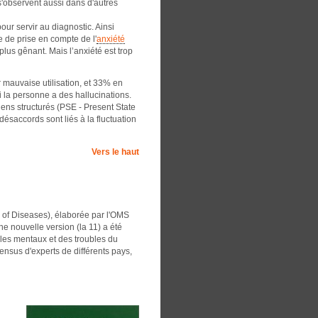
s'observent aussi dans d'autres
ur servir au diagnostic. Ainsi
 de prise en compte de l'
anxiété
plus gênant. Mais l’anxiété est trop
 mauvaise utilisation, et 33% en
 la personne a des hallucinations.
iens structurés (PSE - Present State
désaccords sont liés à la fluctuation
Vers le haut
n of Diseases), élaborée par l'OMS
e nouvelle version (la 11) a été
ubles mentaux et des troubles du
ensus d'experts de différents pays,