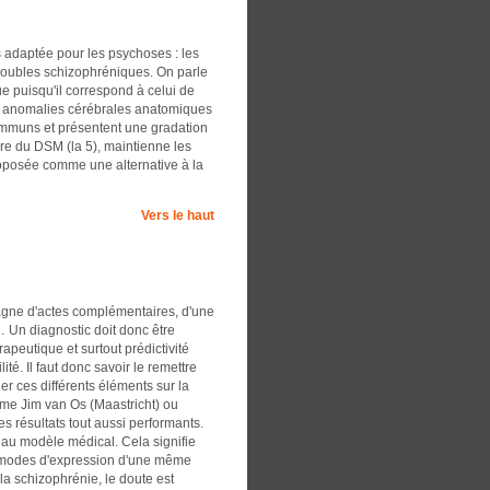
s adaptée pour les psychoses : les
roubles schizophréniques. On parle
ue puisqu'il correspond à celui de
es anomalies cérébrales anatomiques
ommuns et présentent une gradation
ure du DSM (la 5), maintienne les
roposée comme une alternative à la
Vers le haut
pagne d'actes complémentaires, d'une
… Un diagnostic doit donc être
apeutique et surtout prédictivité
té. Il faut donc savoir le remettre
ner ces différents éléments sur la
mme Jim van Os (Maastricht) ou
s résultats tout aussi performants.
au modèle médical. Cela signifie
x modes d'expression d'une même
la schizophrénie, le doute est