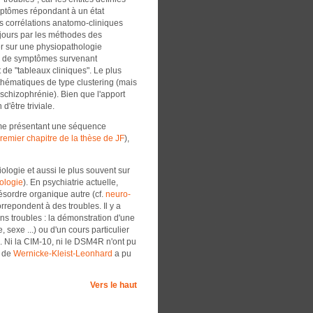
mptômes répondant à un état
s corrélations anatomo-cliniques
 jours par les méthodes des
ser sur une physiopathologie
le de symptômes survenant
de "tableaux cliniques". Le plus
athématiques de type clustering (mais
chizophrénie). Bien que l'apport
d'être triviale.
drome présentant une séquence
remier chapitre de la thèse de JF
),
ologie et aussi le plus souvent sur
ologie
). En psychiatrie actuelle,
ésordre organique autre (cf.
neuro-
repondent à des troubles. Il y a
ns troubles : la démonstration d'une
 sexe ...) ou d'un cours particulier
s. Ni la CIM-10, ni le DSM4R n'ont pu
n de
Wernicke-Kleist-Leonhard
a pu
Vers le haut