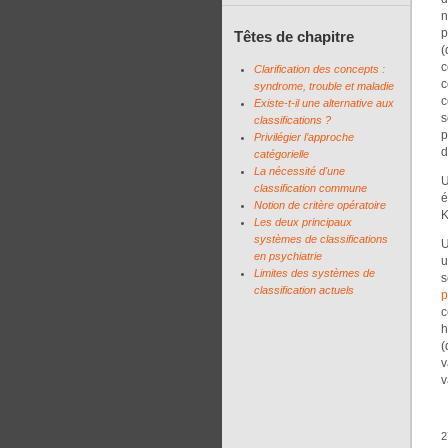
n
p
Têtes de chapitre
(
c
Clarification des concepts :
c
syndrome, trouble et maladie
c
Existe-t-il une alternative aux
s
classifications ?
p
Privilégier l’approche
d
catégorielle
La nécessité d'une
U
classification commune
é
Notion de critère opératoire
K
Les deux principaux
systèmes de classifications
U
en psychiatrie
u
Limites des systèmes de
s
classification actuels
p
c
h
(
v
v
2