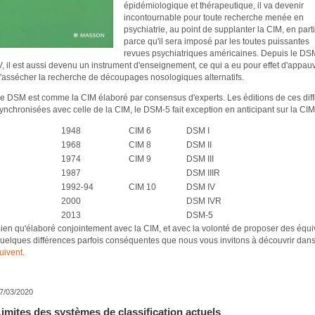
épidémiologique et thérapeutique, il va devenir
incontournable pour toute recherche menée en
psychiatrie, au point de supplanter la CIM, en part
parce qu'il sera imposé par les toutes puissantes
revues psychiatriques américaines. Depuis le DS
V, il est aussi devenu un instrument d'enseignement, ce qui a eu pour effet d'appauv
'assécher la recherche de découpages nosologiques alternatifs.
e DSM est comme la CIM élaboré par consensus d'experts. Les éditions de ces diffé
ynchronisées avec celle de la CIM, le DSM-5 fait exception en anticipant sur la CIM
1948
CIM 6
DSM I
1968
CIM 8
DSM II
1974
CIM 9
DSM III
1987
DSM IIIR
1992-94
CIM 10
DSM IV
2000
DSM IVR
2013
DSM-5
ien qu'élaboré conjointement avec la CIM, et avec la volonté de proposer des équival
uelques différences parfois conséquentes que nous vous invitons à découvrir dan
uivent
.
7/03/2020
imites des systèmes de classification actuels