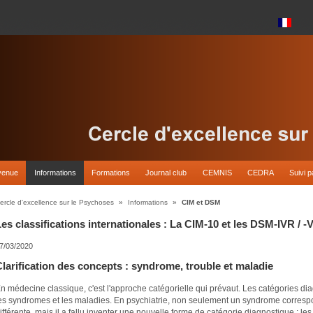
venue
Informations
Formations
Journal club
CEMNIS
CEDRA
Suivi p
ercle d'excellence sur le Psychoses
»
Informations
»
CIM et DSM
es classifications internationales : La CIM-10 et les DSM-IVR / -
7/03/2020
larification des concepts : syndrome, trouble et maladie
n médecine classique, c'est l'approche catégorielle qui prévaut. Les catégories di
es syndromes et les maladies. En psychiatrie, non seulement un syndrome corresp
ifférente, mais il a fallu inventer une nouvelle forme de catégorie diagnostique : les 