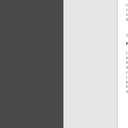
U
c
s
é
2
N
L
a
f
d
c
L
p
P
r