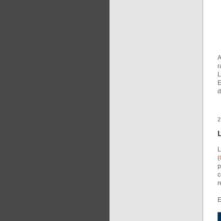
A
r
L
E
d
2
L
(
p
c
r
E