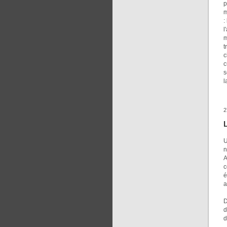
p
m
:
l
m
t
c
c
s
l
2
U
n
A
c
é
a
D
d
d