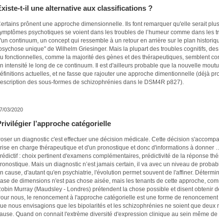
xiste-t-il une alternative aux classifications ?
ertains prônent une approche dimensionnelle. Ils font remarquer qu'elle serait plu
ymptômes psychotiques se voient dans les troubles de l’humeur comme dans les t
'un continuum, un concept qui ressemble à un retour en arrière sur le plan historiq
psychose unique" de Wilhelm Griesinger. Mais la plupart des troubles cognitifs, d
u fonctionnelles, comme la majorité des gènes et des thérapeutiques, semblent c
n intensité le long de ce continuum. Il est d'ailleurs probable que la nouvelle mout
éfinitions actuelles, et ne fasse que rajouter une approche dimentionnelle (déjà p
escription des sous-formes de schizophrénies dans le DSM4R p827).
7/03/2020
rivilégier l’approche catégorielle
oser un diagnostic c'est effectuer une décision médicale. Cette décision s'accom
rise en charge thérapeutique et d'un pronostique et donc d'informations à donner 
rédictif : choix pertinent d'examens complémentaires, prédictivité de la réponse thér
ronostique. Mais un diagnostic n’est jamais certain, il va avec un niveau de probabili
n cause, d'autant qu'en psychiatrie, l'évolution permet souvent de l'affiner. Détermi
ase de dimensions n'est pas chose aisée, mais les tenants de cette approche, co
obin Murray (Maudsley - Londres) prétendent la chose possible et disent obtenir de
our nous, le renoncement à l'approche catégorielle est une forme de renoncement 
ue nous envisagions que les bipolarités et les schizophrénies ne soient que deu
ause. Quand on connait l'extrème diversité d'expression clinique au sein même de 