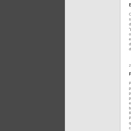
E
C
s
d
"
o
e
d
d
2
P
P
p
p
p
e
b
R
P
q
c