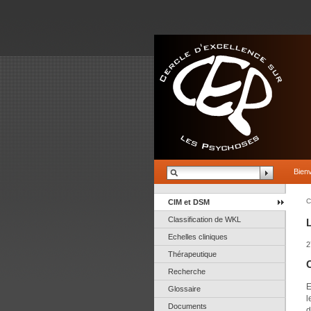
Bien
C
CIM et DSM
Classification de WKL
L
Echelles cliniques
2
Thérapeutique
C
Recherche
E
Glossaire
l
Documents
d