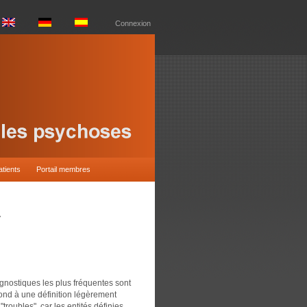
Connexion
atients
Portail membres
V
agnostiques les plus fréquentes sont
ond à une définition légèrement
"troubles", car les entités définies