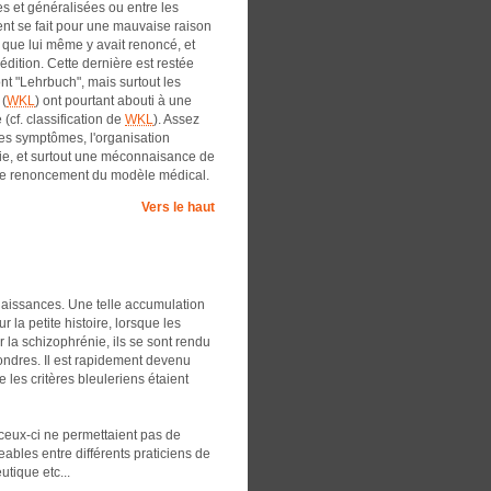
es et généralisées ou entre les
nt se fait pour une mauvaise raison
 que lui même y avait renoncé, et
édition. Cette dernière est restée
nt "Lehrbuch", mais surtout les
 (
WKL
) ont pourtant abouti à une
(cf. classification de
WKL
). Assez
les symptômes, l'organisation
 vie, et surtout une méconnaisance de
à ce renoncement du modèle médical.
Vers le haut
naissances. Une telle accumulation
 la petite histoire, lorsque les
 la schizophrénie, ils se sont rendu
ondres. Il est rapidement devenu
e les critères bleuleriens étaient
ceux-ci ne permettaient pas de
ables entre différents praticiens de
utique etc...