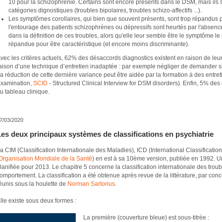
10 pour la schizophrénie. Certains sont encore présents dans le DSM, mais ils 
catégories dignostiques (troubles bipolaires, troubles schizo-affectifs ...).
Les symptômes corollaires, qui bien que souvent présents, sont trop répandus po
l'entourage des patients schizophrènes ou dépressifs sont heurtés par l'absence
dans la définition de ces troubles, alors qu'elle leur semble être le symptôme le 
répandue pour être caractéristique (et encore moins discriminante).
vec les critères actuels, 62% des désaccords diagnostics existent en raison de leur
aison d’une technique d’entretien inadaptée : par exemple négliger de demander si
a réduction de cette dernière variance peut être aidée par la formation à des entret
xamination,
SCID
- Structured Clinical Interview for DSM disorders). Enfin, 5% des 
u tableau clinique.
7/03/2020
Les deux principaux systèmes de classifications en psychiatrie
a CIM (Classification Internationale des Maladies), ICD (International Classificatio
Organisation Mondiale de la Santé
) en est à sa 10ème version, publiée en 1992. Un
lanifiée pour 2013. Le chapitre 5 concerne la classification internationale des tro
omportement. La classification a été obtenue après revue de la littérature, par conc
éunis sous la houlette de
Norman Sartorius
.
lle existe sous deux formes :
La première (couverture bleue) est sous-titrée :