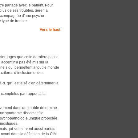
tre partagé avec le patient. Pour
 plus de ses troubles, gérer la
st accompagnée d'une psycho-
e type de trouble.
Vers le haut
 inter-juges que cette dernière passe
'accent n'a pas été mis sur la
nnels qui permettent à tout le monde
ritères d’inclusion et des
-d. qu'il est aisé d'en déterminer la
incomplètes par rapport à la
vement dans un trouble déterminé.
'un syndrome dissociatif le
e psychopathologie unique proposée
gnostiques.
ais qui s'observent aussi parfois
avant dans la définition de la CIM-