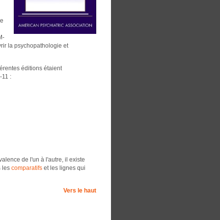
ie
M-
rir la psychopathologie et
rentes éditions étaient
-11 :
ence de l'un à l'autre, il existe
s les
comparatifs
et les lignes qui
Vers le haut