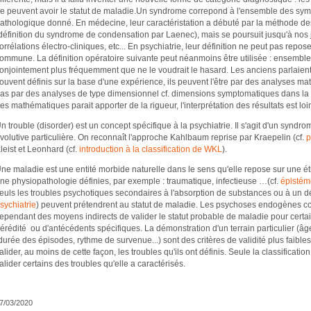
e peuvent avoir le statut de maladie.Un syndrome correpond à l'ensemble des sy
athologique donné. En médecine, leur caractéristation a débuté par la méthode de
définition du syndrome de condensation par Laenec), mais se poursuit jusqu'à nos
orrélations électro-cliniques, etc... En psychiatrie, leur définition ne peut pas repo
ommune. La définition opératoire suivante peut néanmoins être utilisée : ensemb
onjointement plus fréquemment que ne le voudrait le hasard. Les anciens parlaient 
ouvent définis sur la base d'une expérience, ils peuvent l'être par des analyses m
as par des analyses de type dimensionnel cf. dimensions symptomatiques dans la s
es mathématiques parait apporter de la rigueur, l'interprétation des résultats est loin 
n trouble (disorder) est un concept spécifique à la psychiatrie. Il s'agit d'un syn
volutive particulière. On reconnaît l'approche Kahlbaum reprise par Kraepelin (cf.
p
leist et Leonhard (cf.
introduction à la classification de WKL
).
ne maladie est une entité morbide naturelle dans le sens qu'elle repose sur une éti
ne physiopathologie définies, par exemple : traumatique, infectieuse …(cf.
épistém
euls les troubles psychotiques secondaires à l'absorption de substances ou à un d
sychiatrie
) peuvent prétendrent au statut de maladie. Les psychoses endogènes cor
ependant des moyens indirects de valider le statut probable de maladie pour certai
érédité ou d'antécédents spécifiques. La démonstration d'un terrain particulier (âge,
durée des épisodes, rythme de survenue...) sont des critères de validité plus faible
alider, au moins de cette façon, les troubles qu'ils ont définis. Seule la classificatio
alider certains des troubles qu'elle a caractérisés.
7/03/2020