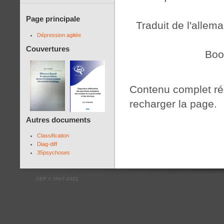
Page principale
Traduit de l'allem
Dépression agitée
Couvertures
Boo
Contenu complet r
recharger la page.
Autres documents
Classification
Diag-diff
35psychoses
CEP
©
2007-2021