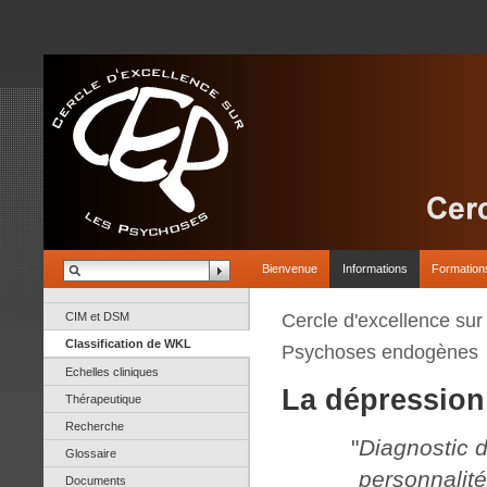
Bienvenue
Informations
Formation
CIM et DSM
Cercle d'excellence su
Classification de WKL
Psychoses endogènes
Echelles cliniques
La dépression
Thérapeutique
Recherche
"
Diagnostic 
Glossaire
personnalit
Documents