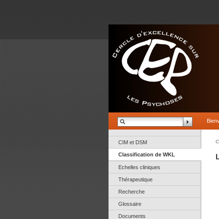
Bien
C
CIM et DSM
Classification de WKL
Echelles cliniques
Thérapeutique
Recherche
Glossaire
Documents