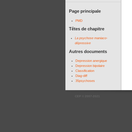
Page principale
PMD
Têtes de chapitre
La psychose maniaco-
dépressive
Autres documents
Depression anergique
Depression bipolaire
Classification
Diag-diff
35psychoses
CEP
©
2007-2021