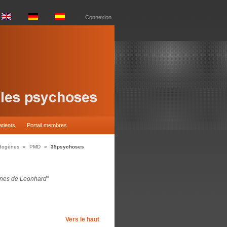
Connexion
atients
Portail membres
dogènes
»
PMD
»
35psychoses
gènes de Leonhard
"
Vers le haut