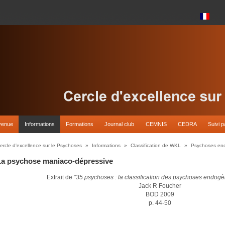
venue
Informations
Formations
Journal club
CEMNIS
CEDRA
Suivi p
ercle d'excellence sur le Psychoses
»
Informations
»
Classification de WKL
»
Psychoses en
La psychose maniaco-dépressive
Extrait de "
35 psychoses : la classification des psychoses endo
Jack R Foucher
BOD 2009
p. 44-50